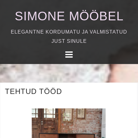
S
SIMONE MÖÖBEL
k
i
p
ELEGANTNE KORDUMATU JA VALMISTATUD
t
JUST SINULE
o
c
o
n
t
TEHTUD TÖÖD
e
n
t