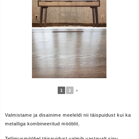
1
2
►
Valmistame ja disainime meeleldi nii täispuidust kui ka
metalliga kombineeritud mööblit.
Tellimusmööbel täispuidust valmib vastavalt sinu