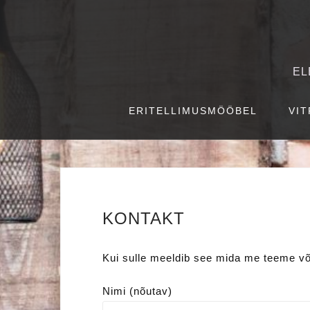
S
k
i
p
EL
t
o
ERITELLIMUSMÖÖBEL
VIT
c
o
n
t
e
KONTAKT
n
t
Kui sulle meeldib see mida me teeme võt
Nimi (nõutav)