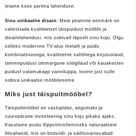
leiame koos parima lahenduse.
Sinu unikaalne disain
: Meie peamine eesmärk on
valmistada kvaliteetset täispuidust mööblit ja
disainilahendusi, mis sobivad täpselt sinu koju. Olgu
selleks modernne TV-alus metalli ja puidu
kombinatsiooniga, kvaliteetne sahtlitega kirjutuslaud,
tammepuidust ümmargune söögilaud või kauakestev
puidust valamukapp vannituppa, loome just sulle
sobiva unikaalse mööblieseme.
Miks just täispuitmööbel
?
Täispuitmööbel on vastupidav, aegumatu ja
suurepärane investeering sinu koju pikaks ajaks.
Kasutame puidu lõppviimistlemiseks naturaalseid
õlivahasid, mis on biotsiidi- ja säilitusainevabad.