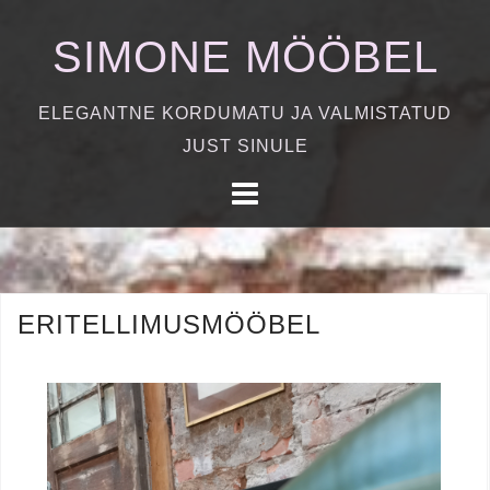
S
SIMONE MÖÖBEL
k
i
p
ELEGANTNE KORDUMATU JA VALMISTATUD
t
JUST SINULE
o
c
o
n
t
ERITELLIMUSMÖÖBEL
e
n
t