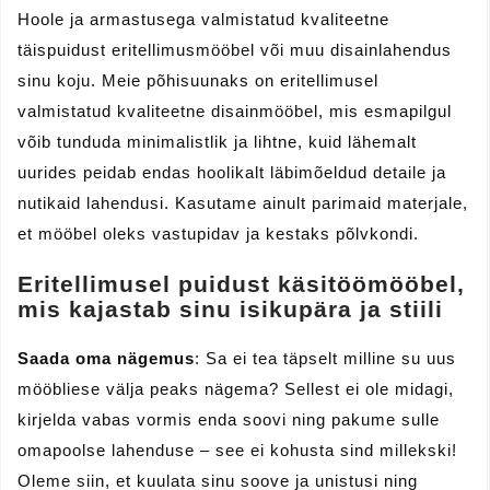
Hoole ja armastusega valmistatud kvaliteetne
täispuidust eritellimusmööbel või muu disainlahendus
sinu koju. Meie põhisuunaks on eritellimusel
valmistatud kvaliteetne disainmööbel, mis esmapilgul
võib tunduda minimalistlik ja lihtne, kuid lähemalt
uurides peidab endas hoolikalt läbimõeldud detaile ja
nutikaid lahendusi. Kasutame ainult parimaid materjale,
et mööbel oleks vastupidav ja kestaks põlvkondi.
Eritellimusel puidust käsitöömööbel,
mis kajastab sinu isikupära ja stiili
Saada oma nägemus
: Sa ei tea täpselt milline su uus
mööbliese välja peaks nägema? Sellest ei ole midagi,
kirjelda vabas vormis enda soovi ning pakume sulle
omapoolse lahenduse – see ei kohusta sind millekski!
Oleme siin, et kuulata sinu soove ja unistusi ning